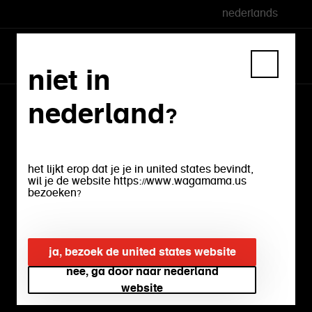
nederlands
niet in
nederland?
vind een restaurant
vind je plaatselijke wagamama
het lijkt erop dat je je in united states bevindt,
wil je de website https://www.wagamama.us
bezoeken?
gebruik mijn locatie
ja, bezoek de united states website
nee, ga door naar nederland
terug
website