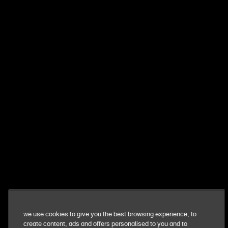
zuidplein 12
1077 xv
amsterdam
020 620 3032
meld je aan voor het laatste nieuws
blijf op de hoogte van nieuwe evenementen en
aanbiedingen
meld je aan
ons bedrijf
We use cookies to give you the best browsing experience, to
create content, ads and offers personalised to you and to