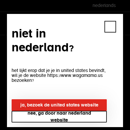
nederlands
niet in
nederland?
het lijkt erop dat je je in united states bevindt,
neem contact op
wil je de website https://www.wagamama.us
bezoeken?
we worden graag beter bij wagamama.
ja, bezoek de united states website
dus we horen graag wat je ervan vindt,
wat het ook mag zijn!
nee, ga door naar nederland
website