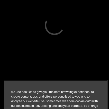
roermond (1)
bekijk
meld je aan voor het laatste nieuws
blijf op de hoogte van nieuwe evenementen en
aanbiedingen
meld je aan
ons bedrijf
We use cookies to give you the best browsing experience, to
create content, ads and offers personalised to you and to
ons eten
analyse our website use. Sometimes we share cookie data with
our social media, advertising and analytics partners. To change