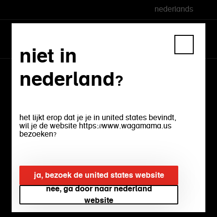
nederlands
niet in
nederland?
vind een restaurant
vind je plaatselijke wagamama
het lijkt erop dat je je in united states bevindt,
wil je de website https://www.wagamama.us
bezoeken?
gebruik mijn locatie
ja, bezoek de united states website
nee, ga door naar nederland
website
amsterdam (3)
bekijk